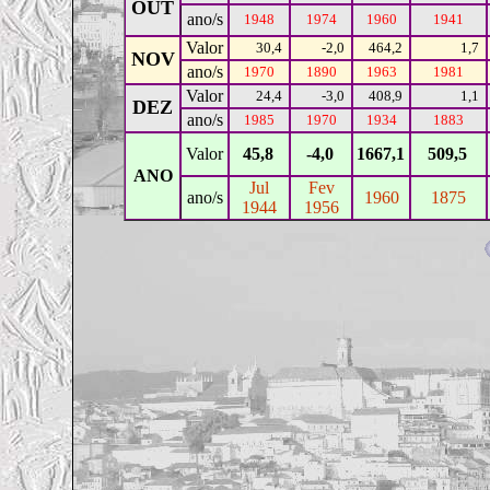
OUT
ano/s
1948
1974
1960
1941
Valor
30,4
-2,0
464,2
1,7
NOV
ano/s
1970
1890
1963
1981
Valor
24,4
-3,0
408,9
1,1
DEZ
ano/s
1985
1970
1934
1883
Valor
45,8
-4,0
1667,1
509,5
ANO
Jul
Fev
ano/s
1960
1875
1944
1956