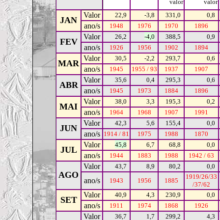
valor
valor
Valor
22,9
-3,8
331,0
0,8
JAN
ano/s
1948
1976
1970
1896
Valor
26,2
-4,0
388,5
0,9
FEV
ano/s
1926
1956
1902
1894
Valor
30,5
-2,2
293,7
0,6
MAR
ano/s
1945
1955 / 93
1937
1907
Valor
35,6
0,4
295,3
0,6
ABR
ano/s
1945
1973
1884
1896
Valor
38,0
3,3
195,3
0,2
MAI
ano/s
1964
1968
1907
1991
Valor
42,3
5,6
155,4
0,0
JUN
ano/s
1914 / 81
1975
1988
1870
Valor
45,8
6,7
68,8
0,0
JUL
ano/s
1944
1883
1988
1942 / 63
Valor
43,7
8,9
80,2
0,0
AGO
1919/26/33
ano/s
1943
1956
1885
/37/62
Valor
40,9
4,3
230,9
0,0
SET
ano/s
1911
1974
1868
1926
Valor
36,7
1,7
299,2
4,3