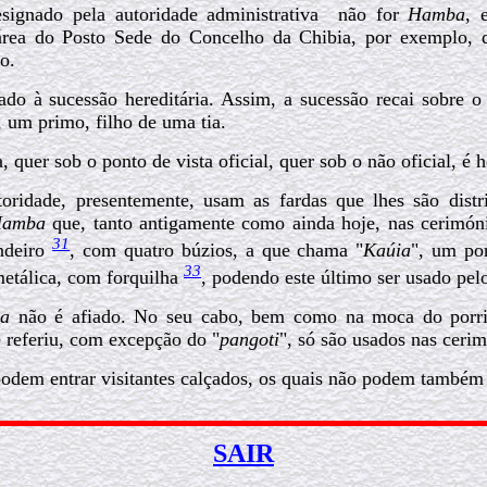
ignado pela autoridade administrativa
não for
Hamba
, 
 área do Posto Sede do
Concelho da Chibia, por exemplo, d
o.
ado à sucessão hereditária. Assim, a sucessão recai sobre o
s, um primo, filho de uma tia.
, quer sob o ponto de vista oficial, quer sob o não oficial, é 
toridade, presentemente, usam as fardas que lhes são dist
amba
que, tanto antigamente como ainda hoje, nas cerimón
31
ndeiro
, com quatro búzios, a que chama "
Kaúia
", um p
33
metálica, com forquilha
, podendo este último ser usado pel
a
não é afiado. No seu cabo, bem como na moca do porrin
e referiu, com excepção do "
pangoti
", só são usados nas cerim
odem entrar visitantes calçados, os quais não podem também
SAIR