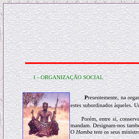
1 - ORGANIZAÇÃO SOCIAL
P
resentemente, na orga
estes subordinados àqueles. Un
Porém, entre si, conserv
mandam. Designam-nos tamb
O
Hamba
tem os seus ministr