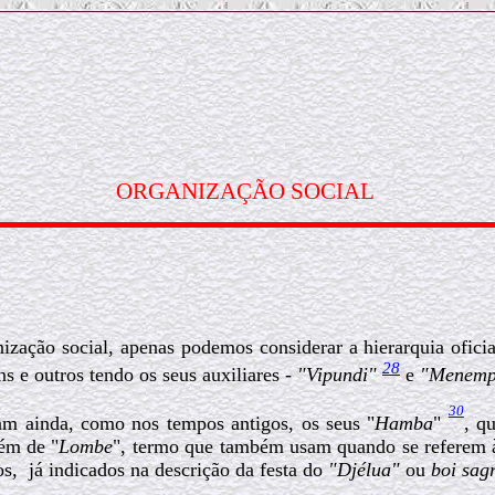
ORGANIZAÇÃO SOCIAL
nização social, apenas podemos considerar a hierarquia ofic
28
s e outros tendo os seus auxiliares -
"Vipundi"
e
"Menemp
30
am ainda, como nos tempos antigos, os seus "
Hamba
"
,
qu
ém de "
Lombe
", termo que também usam quando se referem às
os,
já indicados na descrição da festa do
"Djélua"
ou
boi sag