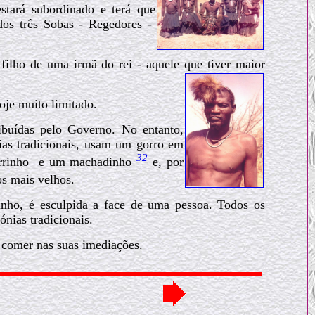
estará subordinado e terá que
os três Sobas - Regedores -
 filho de uma irmã do rei - aquele que tiver maior
hoje muito limitado.
ribuídas pelo Governo. No entanto,
ias tradicionais, usam um gorro em
32
orrinho e um machadinho
e, por
os mais velhos.
ho, é esculpida a face de uma pessoa. Todos os
ónias tradicionais.
 comer nas suas imediações.