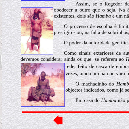
Assim, se o Regedor des
obedecer a outro que o seja. Na
existentes, dois são
Hamba
e um nã
O processo de escolha é limit
prestígio - ou, na falta de sobrinho
O poder da autoridade gentílica
Como sinais exteriores de au
devemos considerar ainda os que
se referem ao
H
rede, feito de casca
de embo
vezes, ainda um pau ou vara 
O machadinho do
Hamb
objectos indicados, como já s
Em casa do
Hamba
não p