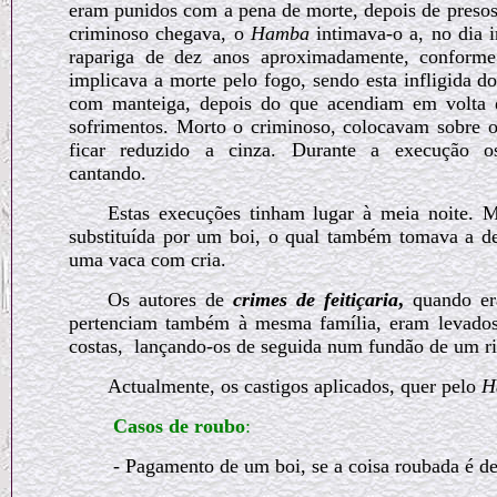
eram punidos com a pena de morte, depois de presos
criminoso chegava, o
Hamba
intimava-o a, no dia i
rapariga de dez anos aproximadamente, conforme
implicava a morte pelo fogo, sendo esta infligida 
com manteiga, depois do que acendiam em volta d
sofrimentos. Morto o criminoso, colocavam sobre o 
ficar reduzido a cinza. Durante a execução o
cantando.
Estas execuções tinham lugar à meia noite. M
substituída por um boi, o qual também tomava a d
uma vaca com cria.
Os autores de
crimes de feitiçaria
,
quando era
pertenciam também à mesma família, eram levado
costas,
lançando-os de seguida num fundão de um ri
Actualmente, os castigos aplicados, quer pelo
H
Casos de roubo
:
- Pagamento de um boi, se a coisa roubada é d