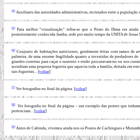
[4]
Auxiliares das autoridades administrativas, recrutados entre a população 
[5]
Para melhor “vizualização” refira-se que o Posto do Dima era aind
posteriormente conhecida Jamba, sede por muito tempo da UNITA de Jonas
[6]
Conjunto de habitações autóctones, geralmente feitas com ramos de arv
palmeira, de uma enorme fragilidade quanto a investidas de predadores de 
grandes correrias para caçar o sustento e então procuravam-no ou nos currai
acendiam uma pequena fogueira que aquecia toda a família, deitada em este
tais fogueiras...
[
voltar
]
[7]
Ver fotografias no final da página.
[
voltar
]
[8]
Ver fotografia no final da página – um exemplo das pontes que tinham
pertenciam...
[
voltar
]
[9]
Antes de Cabinda, vivemos ainda nos os Postos de Cachingues e Mutumb