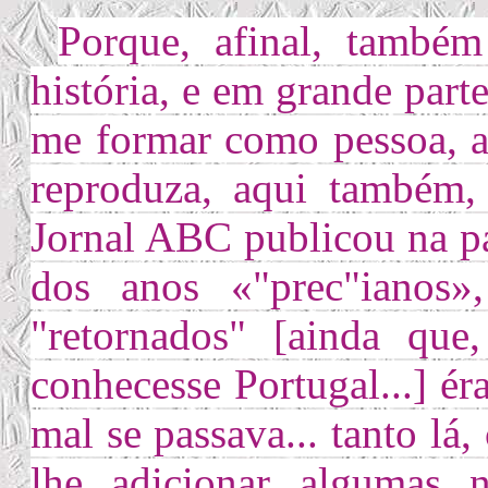
Porque, afinal, també
história, e em grande part
me formar como pessoa, 
reproduza, aqui também,
Jornal ABC publicou na pá
dos anos «"prec"ianos»
"retornados" [ainda qu
conhecesse Portugal...] é
mal se passava... tanto lá
lhe adicionar algumas 