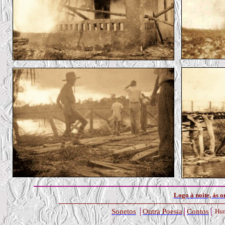
Logo à noite, às on
Sonetos
Outra Poesia
Contos
Hu