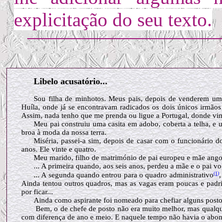
explicitação do seu texto.
Libelo acusatório...
Sou filha de minhotos. Meus pais, depois de venderem umas
Huíla, onde já se encontravam radicados os dois únicos irmãos
Assim, nada tenho que me prenda ou ligue a Portugal, donde vim 
Meu pai construiu uma casita em adobo, coberta a telha, e u
broa à moda da nossa terra.
Miséria, passei-a sim, depois de casar com o funcionário d
anos. Ele vinte e quatro.
Meu marido, filho de matrimónio de pai europeu e mãe angol
... A primeira quando, aos seis anos, perdeu a mãe e o pai vol
(1
)
... A segunda quando entrou para o quadro administrativo
,
Ainda tentou outros quadros, mas as vagas eram poucas e padr
por ficar...
Ainda como aspirante foi nomeado para chefiar alguns posto
Bem, o de chefe de posto não era muito melhor, mas qualque
com diferença de ano e meio. E naquele tempo não havia o abono