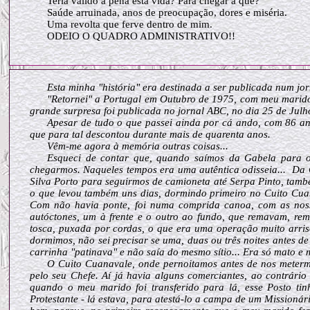
Teria valido a pena está vida? Para chegar a quê?
Saúde arruinada, anos de preocupação, dores e miséria.
Uma revolta que ferve dentro de mim.
ODEIO O QUADRO ADMINISTRATIVO!!
Esta minha "história" era destinada a ser publicada num jo
"Retornei" a Portugal em Outubro de 1975, com meu marid
grande surpresa foi publicada no jornal ABC, no dia 25 de Julh
Apesar de tudo o que passei ainda por cá ando, com 86 a
que para tal descontou durante mais de quarenta anos.
Vêm-me agora à memória outras coisas...
Esqueci de contar que, quando saímos da Gabela para 
chegarmos. Naqueles tempos era uma autêntica odisseia... Da 
Silva Porto para seguirmos de camioneta até Serpa Pinto, tam
o que levou também uns dias, dormindo primeiro no Cuito Cuan
Com não havia ponte, foi numa comprida canoa, com as noss
autóctones, um à frente e o outro ao fundo, que remavam, re
tosca, puxada por cordas, o que era uma operação muito arris
dormimos, não sei precisar se uma, duas ou três noites antes d
carrinha "patinava" e não saía do mesmo sítio... Era só mato
O Cuito Cuanavale, onde pernoitamos antes de nos meter
pelo seu Chefe. Aí já havia alguns comerciantes, ao contrári
quando o meu marido foi transferido para lá, esse Posto t
Protestante - lá estava, para atestá-lo a campa de um Missioná