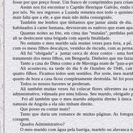
fosse por que preço fosse. Um frasco de comprimidos para cria
Assim nos foi encontrar o Capitão Henrique Galvão, então in
por nós. No seu regresso a Luanda remeteu-nos todo o quinino 
mais falta que a ele, e que mais não tinha conseguido.
Também me lembro que tínhamos que jantar ainda de dia, p
habituados à carne humana, devoravam os nativos que eram apa
Quantas noites ao frio, em cima das "mutalas", perdidas pe
ali se deslocasse uma brigada com aquela finalidade.
No entanto o meu marido saía muitas vezes para fora, a pé,
com os meus filhos descalços, vestidos de riscado, com as pernas
Ali fui "obrigada" a juntar cerca de doze contos - uma for
tratamento dos meus filhos, em Benguela. Dinheiro que me fazia 
Tanto a casa do Dima como a de Mavinga eram de "pau-a-piqu
Ali aconteceu, na tarde do dia 6 de Outubro de 1946, cai
quatro filhos. Ficamos todos sem sentidos. Por sorte, meu ma
quarto de hora a casa ficou completamente destruída. Só foi poss
Todos os nossos haveres se perderam.
Ali também muitas vezes fui colocar flores silvestres na
administrativo, vitimada por uma biliosa. Seu marido, obrigado pe
Foi ali também que o meu marido adquiriu direito à única 
naturais de Angola a ela não tinham direito.
Que posso eu contar mais?
Tanto que daria um romance de muitas páginas. As fotografi
coragem.
Quadro Administrativo?
O meu marido com água pela barriga, martelo ou alavanca n