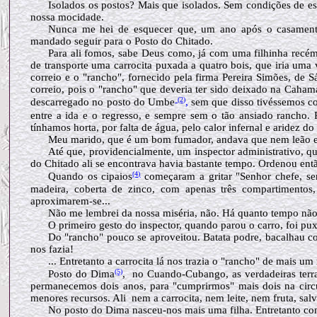
Isolados os postos? Mais que isolados. Sem condições de e
nossa mocidade.
Nunca me hei de esquecer que, um ano após o casamento
mandado seguir para o Posto do Chitado.
Para ali fomos, sabe Deus como, já com uma filhinha recé
de transporte uma carrocita puxada a quatro bois, que iria um
correio e o "rancho", fornecido pela firma Pereira Simões, de
correio, pois o "rancho" que deveria ter sido deixado na Caham
(2
)
descarregado no posto do Umbe
,
sem que disso tivéssemos con
entre a ida e o regresso, e sempre sem o tão ansiado rancho
tínhamos horta, por falta de água, pelo calor infernal e aridez d
Meu marido, que é um bom fumador, andava que nem leão e
Até que, providencialmente, um inspector administrativo, 
do Chitado ali se encontrava havia bastante tempo. Ordenou ent
(4)
Quando os cipaios
começaram a gritar "Senhor chefe, se
madeira, coberta de zinco, com apenas três compartimentos, 
aproximarem-se...
Não me lembrei da nossa miséria, não. Há quanto tempo não 
O primeiro gesto do inspector, quando parou o carro, foi pu
Do "rancho" pouco se aproveitou. Batata podre, bacalhau com
nos fazia!
... Entretanto a carrocita lá nos trazia o "rancho" de mais um
(5)
Posto do Dima
, no Cuando-Cubango, as verdadeiras terras
permanecemos dois anos, para "cumprirmos" mais dois na circ
menores recursos. Ali nem a carrocita, nem leite, nem fruta, sa
No posto do Dima nasceu-nos mais uma filha. Entretanto co