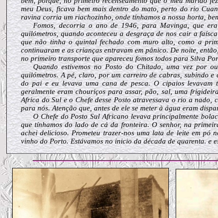
bem, porque, no primeiro recenseamento que o meu marido fez
meu Deus, ficava bem mais dentro do mato, perto do rio Cua
ravina corria um riachozinho, onde tínhamos a nossa horta, bem
Fomos, decorria o ano de 1946, para Mavinga, que era 
quilómetros, quando aconteceu a desgraça de nos cair a faísca
que não tinha o quintal fechado com muro alto, como a prim
continuaram e as crianças entravam em pânico. De noite, então,
no primeiro transporte que apareceu fomos todos para Silva Por
Quando estivemos no Posto do Chitado, uma vez por ou
quilómetros. A pé, claro, por um carreiro de cabras, subindo e
do pai e eu levava uma cana de pesca. O cipaios levavam t
geralmente eram chouriços para assar, pão, sal, uma frigideir
Africa do Sul e o Chefe desse Posto atravessava o rio a nado
para nós. Atenção que, antes de ele se meter à água eram dispa
O Chefe do Posto Sul Africano levava principalmente bolach
que tínhamos do lado de cá da fronteira. O senhor, na primeir
achei delicioso. Prometeu trazer-nos uma lata de leite em pó
vinho do Porto. Estávamos no inicio da década de quarenta. e e