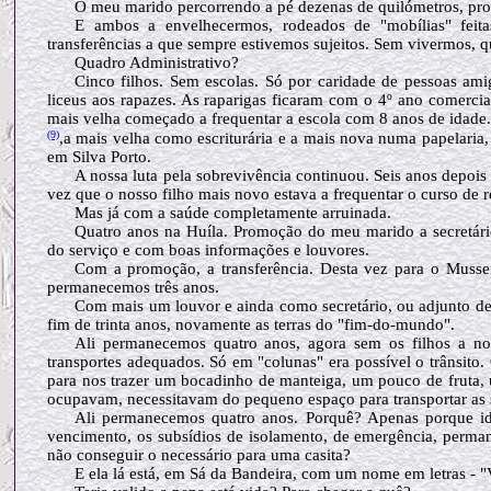
O meu marido percorrendo a pé dezenas de quilómetros, proc
E ambos a envelhecermos, rodeados de "mobílias" feit
transferências a que sempre estivemos sujeitos. Sem vivermos, q
Quadro Administrativo?
Cinco filhos. Sem escolas. Só por caridade de pessoas amig
liceus aos rapazes. As raparigas ficaram com o 4º ano comercia
mais velha começado a frequentar a escola com 8 anos de idad
(9)
,a mais velha como escriturária e a mais nova numa papelaria
em Silva Porto.
A nossa luta pela sobrevivência continuou. Seis anos depoi
vez que o nosso filho mais novo estava a frequentar o curso de r
Mas já com a saúde completamente arruinada.
Quatro anos na Huíla. Promoção do meu marido a secretário
do serviço e com boas informações e louvores.
Com a promoção, a transferência. Desta vez para o Musse
permanecemos três anos.
Com mais um louvor e ainda como secretário, ou adjunto de
fim de trinta anos, novamente as terras do "fim-do-mundo".
Ali permanecemos quatro anos, agora sem os filhos a no
transportes adequados. Só em "colunas" era possível o trânsit
para nos trazer um bocadinho de manteiga, um pouco de fruta, u
ocupavam, necessitavam do pequeno espaço para transportar as
Ali permanecemos quatro anos. Porquê? Apenas porque id
vencimento, os subsídios de isolamento, de emergência, perman
não conseguir o necessário para uma casita?
E ela lá está, em Sá da Bandeira, com um nome em letras