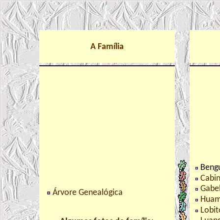
A Família
Beng
Cabi
Gabe
Árvore Genealógica
Huam
Lobit