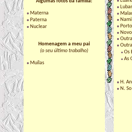
Luan
Algumas fotos da família:
Luba
Materna
Mala
Nami
Paterna
Port
Nuclear
Novo
Outra
Homenagem a meu pai
Outr
(o seu último trabalho)
Os 
As 
Muílas
H. An
N. So