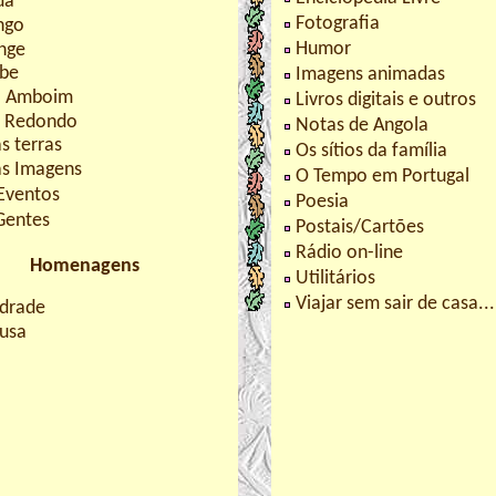
da
Fotografia
ngo
Humor
nge
be
Imagens animadas
o Amboim
Livros digitais e outros
 Redondo
Notas de Angola
s terras
Os sítios da família
as Imagens
O Tempo em Portugal
Eventos
Poesia
Gentes
Postais/Cartões
Rádio on-line
Homenagens
Utilitários
Viajar sem sair de casa...
drade
usa