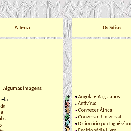
A Terra
Os Sítios
Algumas imagens
A
ngola e Angolanos
uela
Antivírus
nda
Conhecer África
la
Conversor Universal
bo
Dicionário português/u
o
Enciclopédia Livre