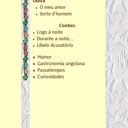
Outra
O meu amor
Sorte d'homem
Contos:
Logo à noite
Durante a noite...
Libelo Acusatório
Humor
Gastronomia angolana
Passatempos
Curiosidades