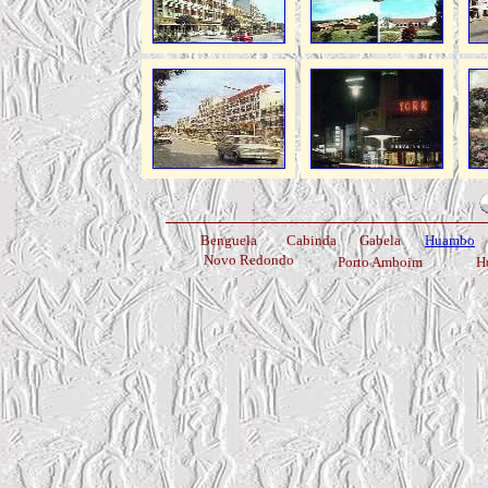
Benguela
Cabinda
Gabela
Huambo
Novo Redondo
Porto Amboim
H