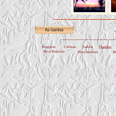
Benguela
Cabinda
Gabela
Huambo
Novo Redondo
Porto Amboim
H