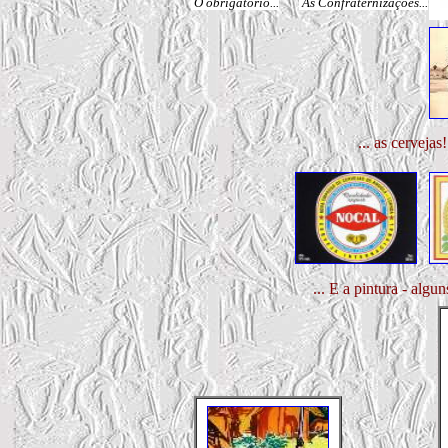
O obrigatório...
As Confraternizações...
... as cervejas
... E a pintura - algu