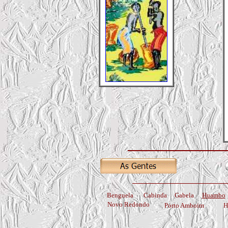
Benguela
Cabinda
Gabela
Huambo
Novo Redondo
Porto Amboim
H